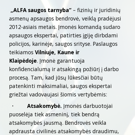
„ALFA saugos tarnyba“
– fizinių ir juridinių
asmenų apsaugos bendrovė, veiklą pradėjusi
2012-asiais metais. Įmonės komandą sudaro
apsaugos ekspertai, patirties įgiję dirbdami
policijos, karinėje, saugos srityse. Paslaugos
teikiamos
Vilniuje, Kaune ir
Klaipėdoje
. Įmonė garantuoja
konfidencialumą ir atsakingą požiūrį į darbo
procesą. Tam, kad jūsų lūkesčiai būtų
patenkinti maksimaliai, saugos ekspertai
griežtai vadovaujasi šiomis vertybėmis:
· Atsakomybė.
Įmonės darbuotojai
puoselėja tiek asmeninį, tiek bendrą
atsakomybės jausmą. Bendrovės veikla
apdrausta civilinės atsakomybės draudimu,