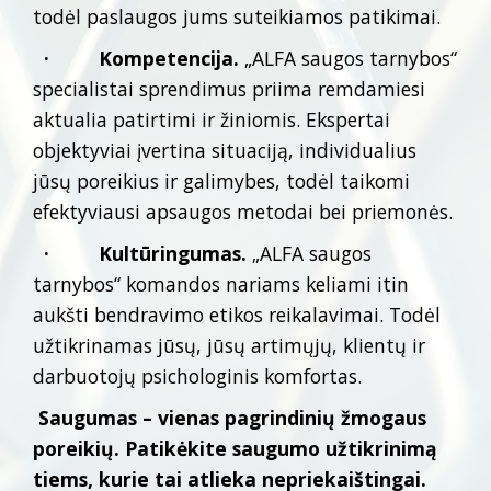
todėl paslaugos jums suteikiamos patikimai.
· Kompetencija.
„ALFA saugos tarnybos“
specialistai sprendimus priima remdamiesi
aktualia patirtimi ir žiniomis. Ekspertai
objektyviai įvertina situaciją, individualius
jūsų poreikius ir galimybes, todėl taikomi
efektyviausi apsaugos metodai bei priemonės.
· Kultūringumas.
„ALFA saugos
tarnybos“ komandos nariams keliami itin
aukšti bendravimo etikos reikalavimai. Todėl
užtikrinamas jūsų, jūsų artimųjų, klientų ir
darbuotojų psichologinis komfortas.
Saugumas – vienas pagrindinių žmogaus
poreikių. Patikėkite saugumo užtikrinimą
tiems, kurie tai atlieka nepriekaištingai.